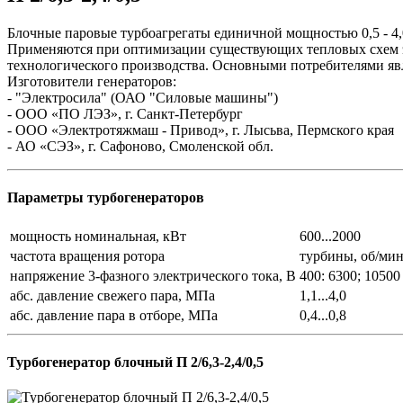
Блочные паровые турбоагрегаты единичной мощностью 0,5 - 4,
Применяются при оптимизации существующих тепловых схем эн
технологического производства. Основными потребителями яв
Изготовители генераторов:
- "Электросила" (ОАО "Силовые машины")
- ООО «ПО ЛЭЗ», г. Санкт-Петербург
- ООО «Электротяжмаш - Привод», г. Лысьва, Пермского края
- АО «СЭЗ», г. Сафоново, Смоленской обл.
Параметры турбогенераторов
мощность номинальная, кВт
600...2000
частота вращения ротора
турбины, об/мин 
напряжение 3-фазного электрического тока, В
400: 6300; 10500
абс. давление свежего пара, МПа
1,1...4,0
абс. давление пара в отборе, МПа
0,4...0,8
Турбогенератор блочный П 2/6,3-2,4/0,5