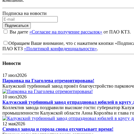
компании.
Подписка на новости
Подписаться
Вы даете
«Согласие на получение рассылок»
от ПАО КТЗ.
Обращаем Ваше внимание, что с нажатием кнопки «Подписат
ПАО КТЗ
«Политикой конфиденциальности»
.
Новости
17
июл
2026
Парковка на Глаголева отремонтирована!
Калужский турбинный завод провёл благоустройство парковочн
10
июл
2026
Калужский турбинный завод отпраздновал юбилей в кругу 
Коллектив завода поздравили высокие гости: губернатор Кал
промышленности Калужской области Анна Королёва и глава го
12
мая
2026
Символ завода и города снова отсчитывает время!