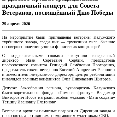
праздничный концерт для Совета
Ветеранов, посвящённый Дню Победы
29 апреля
2026
На мероприятие были приглашены ветераны Калужского
турбинного завода, среди них — труженики тыла, бывшие
несовершеннолетние узники фашистских концлагерей.
С поздравительными словами выступили генеральный
директор Иван Сергеевич Сербин, председатель
профсоюзного комитета Геннадий Семёнович Прохоренко,
председатель совета ветеранов Евгений Андреевич Распопин
и заместитель генерального директора центра реабилитации
инвалидов военных конфликтов Олег Николаевич Щигорев.
Депутат Заксобрания региона, руководитель Калужского
благотворительного фонда «Помоги фронту» Владимир
Викторович Носов наградил особой медалью «Мать солдата»
Татьяну Ивановну Платонову.
Ветеранам вручили памятные подарки от Дирекции завода и
профсоюза, а активистам, помогающим участникам СВО, —